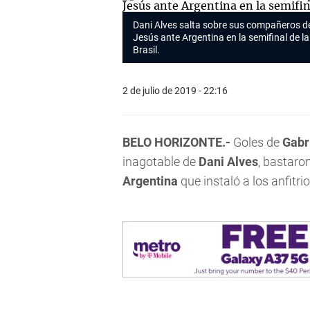
Dani Alves salta sobre sus compañeros de 
Jesús ante Argentina en la semifinal de l
Brasil.
2 de julio de 2019 - 22:16
BELO HORIZONTE.-
Goles de
Gabr
inagotable de
Dani Alves
, bastaro
Argentina
que instaló a los anfitrio