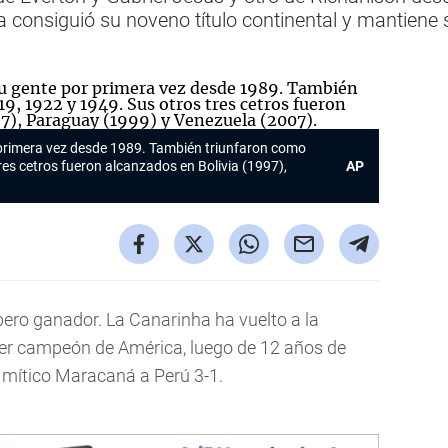
ha consiguió su noveno título continental y mantiene 
or primera vez desde 1989. También triunfaron como
res cetros fueron alcanzados en Bolivia (1997),
AP
 pero ganador. La Canarinha ha vuelto a la
 ser campeón de América, luego de 12 años de
l mítico Maracaná a Perú 3-1.