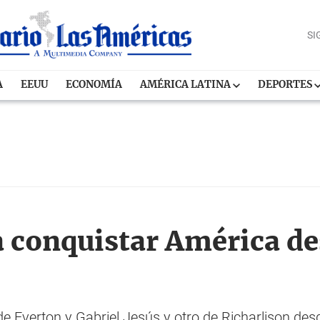
SI
A
EEUU
ECONOMÍA
AMÉRICA LATINA
DEPORTES
 a conquistar América d
e Everton y Gabriel Jesús y otro de Richarlison des