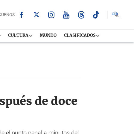
GUENOS
CULTURA
MUNDO
CLASIFICADOS
espués de doce
de el punto penal a minutos del