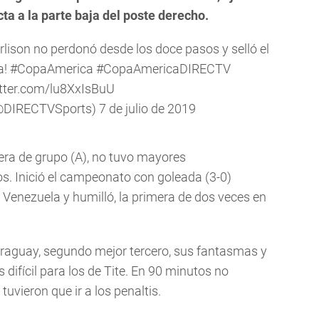
a a la parte baja del poste derecho.
ison no perdonó desde los doce pasos y selló el
a!
#CopaAmerica
#CopaAmericaDIRECTV
itter.com/lu8XxIsBuU
@DIRECTVSports)
7 de julio de 2019
era de grupo (A), no tuvo mayores
s. Inició el campeonato con goleada (3-0)
e Venezuela y humilló, la primera de dos veces en
araguay, segundo mejor tercero, sus fantasmas y
ás difícil para los de Tite. En 90 minutos no
tuvieron que ir a los penaltis.