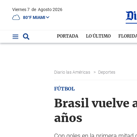
Viernes 7
de
Agosto 2026
80°F MIAMI
PORTADA
LO ÚLTIMO
FLORID
Diario las Américas
>
Deportes
FÚTBOL
Brasil vuelve
años
Con goles en la primera mitad d