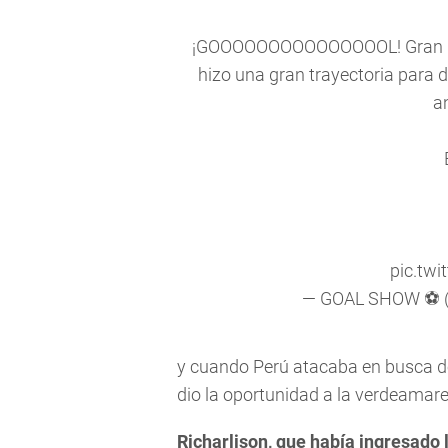
¡GOOOOOOOOOOOOOOOL! Gran rec
hizo una gran trayectoria para d
a
pic.tw
— GOAL SHOW ⚽️
y cuando Perú atacaba en busca del
dio la oportunidad a la verdeamarell
Richarlison, que había ingresado 