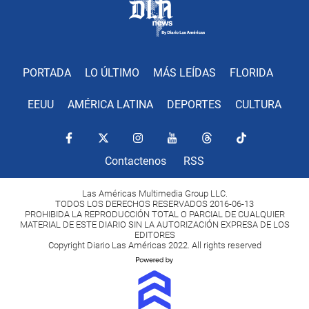
PORTADA
LO ÚLTIMO
MÁS LEÍDAS
FLORIDA
EEUU
AMÉRICA LATINA
DEPORTES
CULTURA
Contactenos
RSS
Las Américas Multimedia Group LLC.
TODOS LOS DERECHOS RESERVADOS 2016-06-13
PROHIBIDA LA REPRODUCCIÓN TOTAL O PARCIAL DE CUALQUIER
MATERIAL DE ESTE DIARIO SIN LA AUTORIZACIÓN EXPRESA DE LOS
EDITORES
Copyright Diario Las Américas 2022. All rights reserved