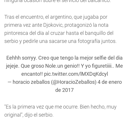
ninguna ocasión sobre el servicio del balcánico.
Tras el encuentro, el argentino, que jugaba por
primera vez ante Djokovic, protagonizó la nota
pintoresca del día al cruzar hasta el banquillo del
serbio y pedirle una sacarse una fotografía juntos.
Eehhh sorryy. Creo que tengo la mejor selfie del dia
jejeje. Que groso Nole.un genio!! Y yo figuretiiii.. Me
encanto!!
pic.twitter.com/lMXDqKdcyl
— horacio zeballos (@HoracioZeballos)
4 de enero
de 2017
"Es la primera vez que me ocurre. Bien hecho, muy
original", dijo el serbio.