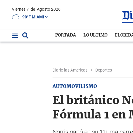
Viernes 7
de
Agosto 2026
90°F MIAMI
PORTADA
LO ÚLTIMO
FLORID
Diario las Américas
>
Deportes
AUTOMOVILISMO
El británico N
Fórmula 1 en
Norris ganó en su 110ma carrer