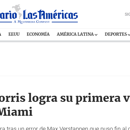
SI
A
EEUU
ECONOMÍA
AMÉRICA LATINA
DEPORTES
orris logra su primera v
 Miami
a tras un error de Max Verstappen que puso fin al 