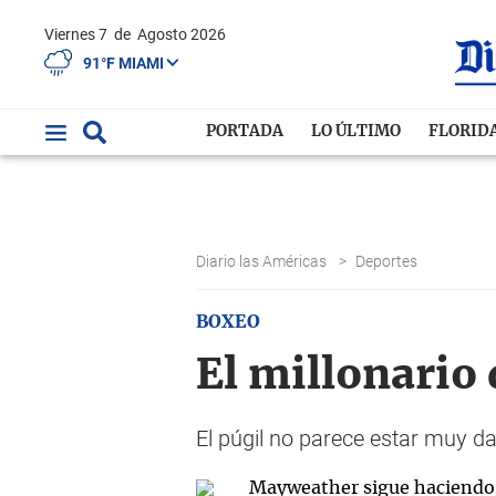
Viernes 7
de
Agosto 2026
91°F MIAMI
PORTADA
LO ÚLTIMO
FLORID
Diario las Américas
>
Deportes
BOXEO
El millonario
El púgil no parece estar muy dad