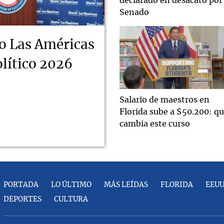
declarado en desacato por 
Senado
o Las Américas
lítico 2026
Salario de maestros en
Florida sube a $50.200: q
cambia este curso
PORTADA
LO ÚLTIMO
MÁS LEÍDAS
FLORIDA
EEU
DEPORTES
CULTURA