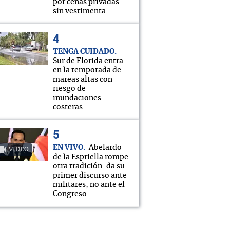
por cenas privadas
sin vestimenta
TENGA CUIDADO
Sur de Florida entra
en la temporada de
mareas altas con
riesgo de
inundaciones
costeras
EN VIVO
Abelardo
VIDEO
de la Espriella rompe
otra tradición: da su
primer discurso ante
militares, no ante el
Congreso