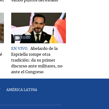
el
varios puntos del estado
VIDEO
EN VIVO
Abelardo de la
ué
Espriella rompe otra
tradición: da su primer
discurso ante militares, no
ante el Congreso
U
AMÉRICA LATINA