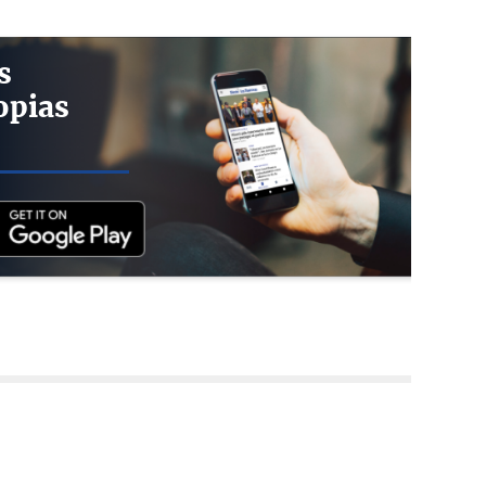
s
opias