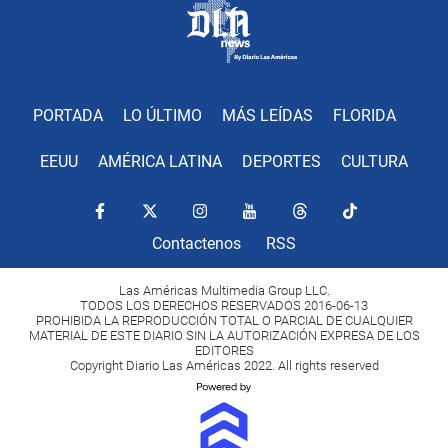
PORTADA
LO ÚLTIMO
MÁS LEÍDAS
FLORIDA
EEUU
AMÉRICA LATINA
DEPORTES
CULTURA
Contactenos
RSS
Las Américas Multimedia Group LLC.
TODOS LOS DERECHOS RESERVADOS 2016-06-13
PROHIBIDA LA REPRODUCCIÓN TOTAL O PARCIAL DE CUALQUIER
MATERIAL DE ESTE DIARIO SIN LA AUTORIZACIÓN EXPRESA DE LOS
EDITORES
Copyright Diario Las Américas 2022. All rights reserved