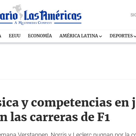
SI
A
EEUU
ECONOMÍA
AMÉRICA LATINA
DEPORTES
ca y competencias en 
n las carreras de F1
semana Verstappen, Norris y Leclerc pugnan por la c