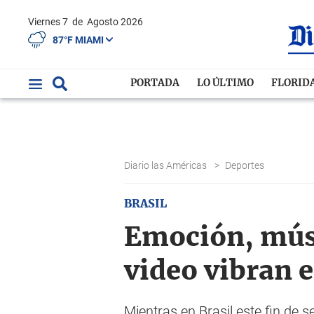
Viernes 7
de
Agosto 2026
87°F MIAMI
PORTADA
LO ÚLTIMO
FLORID
Diario las Américas
>
Deportes
BRASIL
Emoción, músi
video vibran e
Mientras en Brasil este fin de 