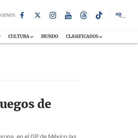
GUENOS
CULTURA
MUNDO
CLASIFICADOS
juegos de
orona, en el GP de México las