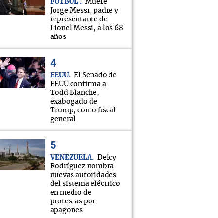
FÚTBOL
Muere
Jorge Messi, padre y
representante de
Lionel Messi, a los 68
años
EEUU
El Senado de
EEUU confirma a
Todd Blanche,
exabogado de
Trump, como fiscal
general
VENEZUELA
Delcy
Rodríguez nombra
nuevas autoridades
del sistema eléctrico
en medio de
protestas por
apagones