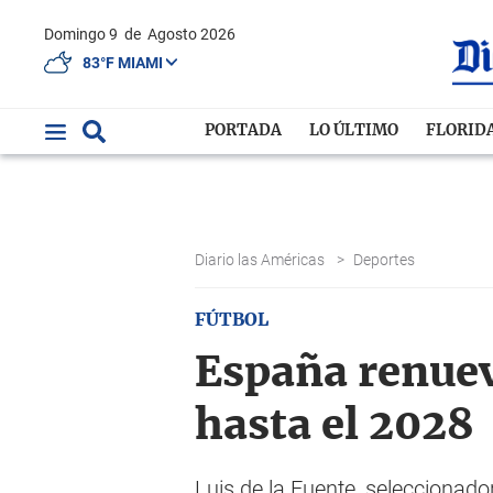
Domingo 9
de
Agosto 2026
83°F MIAMI
PORTADA
LO ÚLTIMO
FLORID
Diario las Américas
>
Deportes
FÚTBOL
España renuev
hasta el 2028
Luis de la Fuente, seleccionador