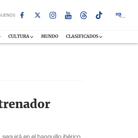
GUENOS
CULTURA
MUNDO
CLASIFICADOS
ntrenador
 seguirá en el banquillo ibérico