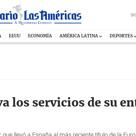
SI
A
EEUU
ECONOMÍA
AMÉRICA LATINA
DEPORTES
a los servicios de su e
 que llevó a España al más reciente título de la Euro,