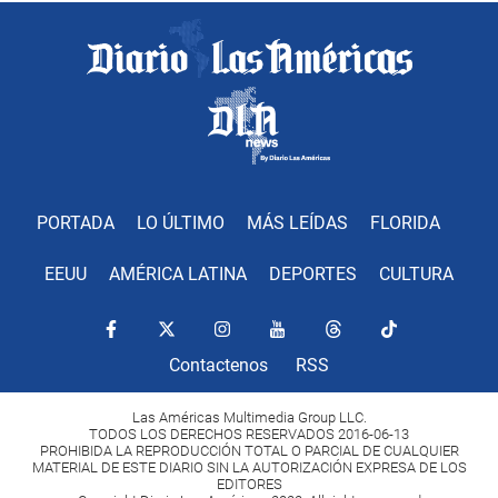
PORTADA
LO ÚLTIMO
MÁS LEÍDAS
FLORIDA
EEUU
AMÉRICA LATINA
DEPORTES
CULTURA
Contactenos
RSS
Las Américas Multimedia Group LLC.
TODOS LOS DERECHOS RESERVADOS 2016-06-13
PROHIBIDA LA REPRODUCCIÓN TOTAL O PARCIAL DE CUALQUIER
MATERIAL DE ESTE DIARIO SIN LA AUTORIZACIÓN EXPRESA DE LOS
EDITORES