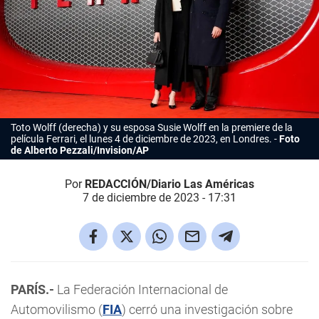
Toto Wolff (derecha) y su esposa Susie Wolff en la premiere de la
película Ferrari, el lunes 4 de diciembre de 2023, en Londres.
Foto
de Alberto Pezzali/Invision/AP
Por
REDACCIÓN/Diario Las Américas
7 de diciembre de 2023 - 17:31
PARÍS.-
La Federación Internacional de
Automovilismo (
FIA
) cerró una investigación sobre