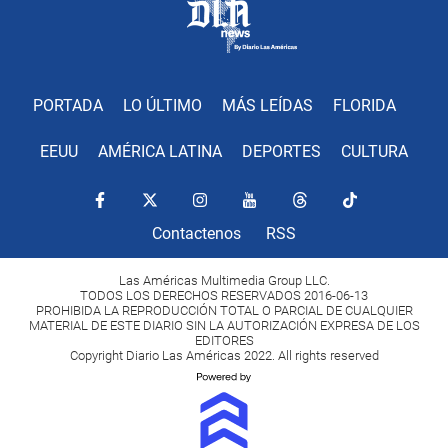
PORTADA
LO ÚLTIMO
MÁS LEÍDAS
FLORIDA
EEUU
AMÉRICA LATINA
DEPORTES
CULTURA
Contactenos
RSS
Las Américas Multimedia Group LLC.
TODOS LOS DERECHOS RESERVADOS 2016-06-13
PROHIBIDA LA REPRODUCCIÓN TOTAL O PARCIAL DE CUALQUIER
MATERIAL DE ESTE DIARIO SIN LA AUTORIZACIÓN EXPRESA DE LOS
EDITORES
Copyright Diario Las Américas 2022. All rights reserved