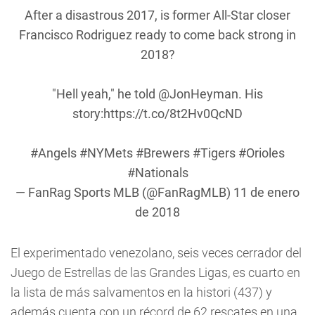
After a disastrous 2017, is former All-Star closer
Francisco Rodriguez ready to come back strong in
2018?
"Hell yeah," he told
@JonHeyman
. His
story:
https://t.co/8t2Hv0QcND
#Angels
#NYMets
#Brewers
#Tigers
#Orioles
#Nationals
— FanRag Sports MLB (@FanRagMLB)
11 de enero
de 2018
El experimentado venezolano, seis veces cerrador del
Juego de Estrellas de las Grandes Ligas, es cuarto en
la lista de más salvamentos en la histori (437) y
además cuenta con un récord de 62 rescates en una