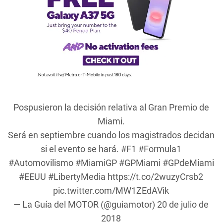
Pospusieron la decisión relativa al Gran Premio de
Miami.
Será en septiembre cuando los magistrados decidan
si el evento se hará.
#F1
#Formula1
#Automovilismo
#MiamiGP
#GPMiami
#GPdeMiami
#EEUU
#LibertyMedia
https://t.co/2wuzyCrsb2
pic.twitter.com/MW1ZEdAVik
— La Guía del MOTOR (@guiamotor)
20 de julio de
2018