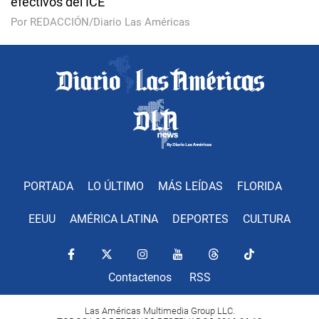
efectivos del ICE
Por REDACCIÓN/Diario Las Américas
PORTADA
LO ÚLTIMO
MÁS LEÍDAS
FLORIDA
EEUU
AMÉRICA LATINA
DEPORTES
CULTURA
Contactenos
RSS
Las Américas Multimedia Group LLC.