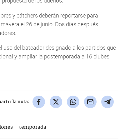
a propuesta de los dueños.
dores y cátchers deberán reportarse para
imavera el 26 de junio. Dos días después
adores.
 uso del bateador designado a los partidos que
cional y ampliar la postemporada a 16 clubes
rtir la nota:
lones
temporada