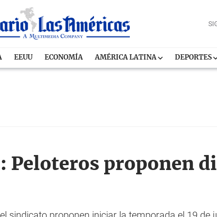
SI
A
EEUU
ECONOMÍA
AMÉRICA LATINA
DEPORTES
: Peloteros proponen d
 sindicato proponen iniciar la temporada el 19 de ju