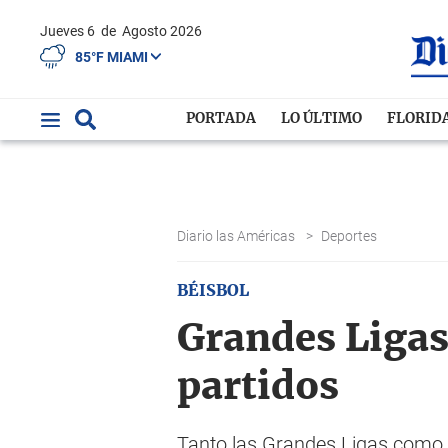
Jueves 6
de
Agosto 2026
85°F MIAMI
PORTADA
LO ÚLTIMO
FLORID
Diario las Américas
>
Deportes
BÉISBOL
Grandes Ligas
partidos
Tanto las Grandes Ligas como el