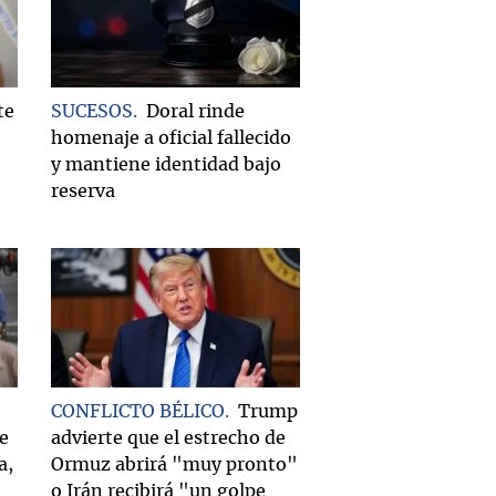
te
SUCESOS
Doral rinde
homenaje a oficial fallecido
y mantiene identidad bajo
reserva
CONFLICTO BÉLICO
Trump
e
advierte que el estrecho de
a,
Ormuz abrirá "muy pronto"
o Irán recibirá "un golpe