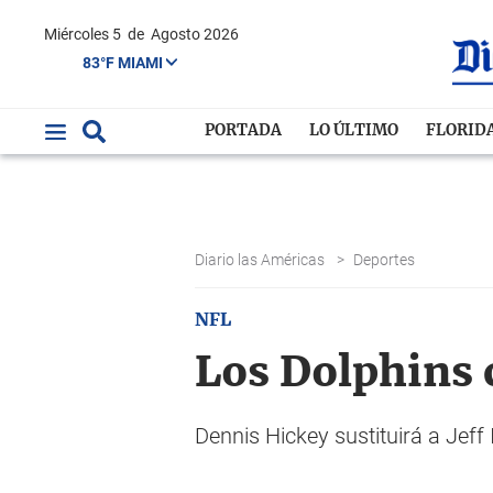
Miércoles 5
de
Agosto 2026
83°F MIAMI
PORTADA
LO ÚLTIMO
FLORID
Diario las Américas
>
Deportes
NFL
Los Dolphins 
Dennis Hickey sustituirá a Jeff 