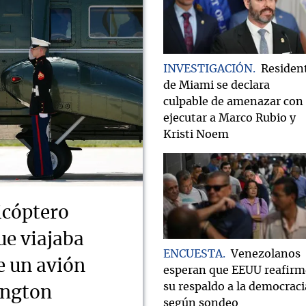
INVESTIGACIÓN
Residen
de Miami se declara
culpable de amenazar con
ejecutar a Marco Rubio y
Kristi Noem
icóptero
ue viajaba
ENCUESTA
Venezolanos
e un avión
esperan que EEUU reafirm
su respaldo a la democraci
ington
según sondeo