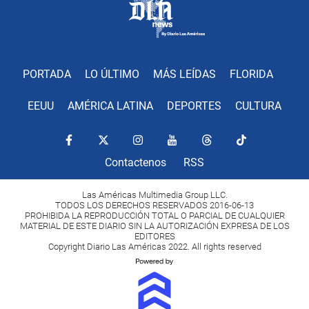
PORTADA
LO ÚLTIMO
MÁS LEÍDAS
FLORIDA
EEUU
AMÉRICA LATINA
DEPORTES
CULTURA
Contactenos
RSS
Las Américas Multimedia Group LLC.
TODOS LOS DERECHOS RESERVADOS 2016-06-13
PROHIBIDA LA REPRODUCCIÓN TOTAL O PARCIAL DE CUALQUIER
MATERIAL DE ESTE DIARIO SIN LA AUTORIZACIÓN EXPRESA DE LOS
EDITORES
Copyright Diario Las Américas 2022. All rights reserved