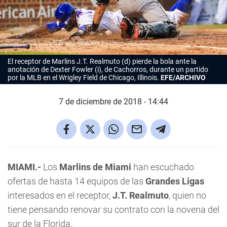
El receptor de Marlins J.T. Realmuto (d) pierde la bola ante la
anotación de Dexter Fowler (i), de Cachorros, durante un partido
por la MLB en el Wrigley Field de Chicago, Illinois.
EFE/ARCHIVO
7 de diciembre de 2018 - 14:44
MIAMI.-
Los
Marlins de Miami
han escuchado
ofertas de hasta 14 equipos de las
Grandes Ligas
interesados en el receptor,
J.T. Realmuto
, quien no
tiene pensando renovar su contrato con la novena del
sur de la Florida.