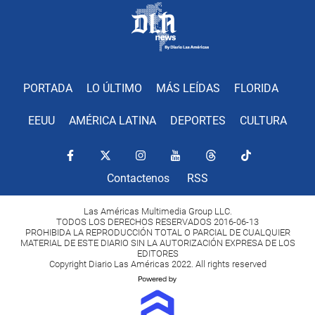
PORTADA
LO ÚLTIMO
MÁS LEÍDAS
FLORIDA
EEUU
AMÉRICA LATINA
DEPORTES
CULTURA
Contactenos
RSS
Las Américas Multimedia Group LLC.
TODOS LOS DERECHOS RESERVADOS 2016-06-13
PROHIBIDA LA REPRODUCCIÓN TOTAL O PARCIAL DE CUALQUIER
MATERIAL DE ESTE DIARIO SIN LA AUTORIZACIÓN EXPRESA DE LOS
EDITORES
Copyright Diario Las Américas 2022. All rights reserved