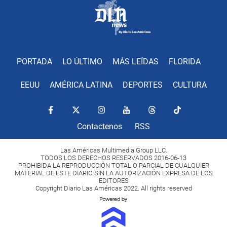
PORTADA
LO ÚLTIMO
MÁS LEÍDAS
FLORIDA
EEUU
AMÉRICA LATINA
DEPORTES
CULTURA
Contactenos
RSS
Las Américas Multimedia Group LLC.
TODOS LOS DERECHOS RESERVADOS 2016-06-13
PROHIBIDA LA REPRODUCCIÓN TOTAL O PARCIAL DE CUALQUIER
MATERIAL DE ESTE DIARIO SIN LA AUTORIZACIÓN EXPRESA DE LOS
EDITORES
Copyright Diario Las Américas 2022. All rights reserved