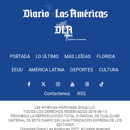
PORTADA
LO ÚLTIMO
MÁS LEÍDAS
FLORIDA
EEUU
AMÉRICA LATINA
DEPORTES
CULTURA
Contactenos
RSS
Las Américas Multimedia Group LLC.
TODOS LOS DERECHOS RESERVADOS 2016-06-13
PROHIBIDA LA REPRODUCCIÓN TOTAL O PARCIAL DE CUALQUIER
MATERIAL DE ESTE DIARIO SIN LA AUTORIZACIÓN EXPRESA DE LOS
EDITORES
Copyright Diario Las Américas 2022. All rights reserved