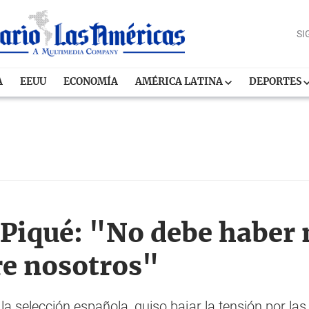
SI
A
EEUU
ECONOMÍA
AMÉRICA LATINA
DEPORTES
Piqué: "No debe haber
re nosotros"
 la selección española, quiso bajar la tensión por la