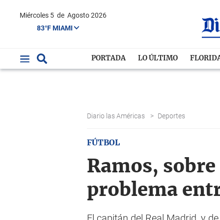
Miércoles 5
de
Agosto 2026
83°F MIAMI
PORTADA
LO ÚLTIMO
FLORID
Diario las Américas
>
Deportes
FÚTBOL
Ramos, sobre 
problema ent
El capitán del Real Madrid, y de