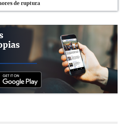
mores de ruptura
s
opias