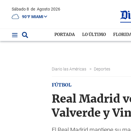
Sábado 8
de
Agosto 2026
90°F MIAMI
PORTADA
LO ÚLTIMO
FLORID
Diario las Américas
>
Deportes
FÚTBOL
Real Madrid ve
Valverde y Vin
El Real Madrid mantiene su marc