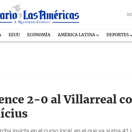
SI
A
EEUU
ECONOMÍA
AMÉRICA LATINA
DEPORTES
nce 2-0 al Villarreal c
ícius
ha invicta en el curso local, en el que ya suma 41 j