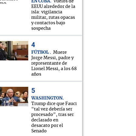
EN CUBA
Vuelos de
EEUU alrededor de la
isla: vigilancia
militar, rutas opacas
y contactos bajo
sospecha
FÚTBOL
Muere
Jorge Messi, padre y
representante de
Lionel Messi, a los 68
años
WASHINGTON
Trump dice que Fauci
"tal vez debería ser
procesado", tras ser
declarado en
desacato por el
Senado