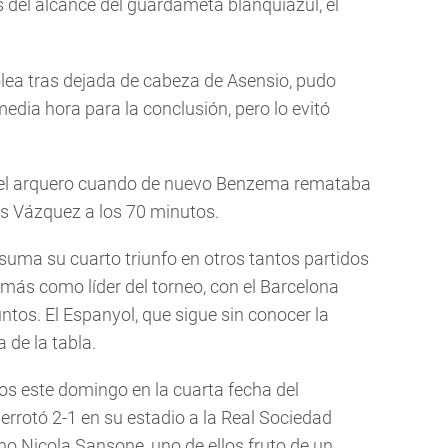
os del alcance del guardameta blanquiazul, el
ea tras dejada de cabeza de Asensio, pudo
media hora para la conclusión, pero lo evitó
 el arquero cuando de nuevo Benzema remataba
as Vázquez a los 70 minutos.
 suma su cuarto triunfo en otros tantos partidos
más como líder del torneo, con el Barcelona
ntos. El Espanyol, que sigue sin conocer la
 de la tabla.
os este domingo en la cuarta fecha del
errotó 2-1 en su estadio a la Real Sociedad
iano Nicola Sansone, uno de ellos fruto de un