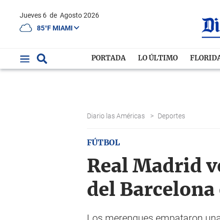
Jueves 6
de
Agosto 2026
85°F MIAMI
PORTADA
LO ÚLTIMO
FLORID
Diario las Américas
>
Deportes
FÚTBOL
Real Madrid v
del Barcelona
Los merengues empataron una 