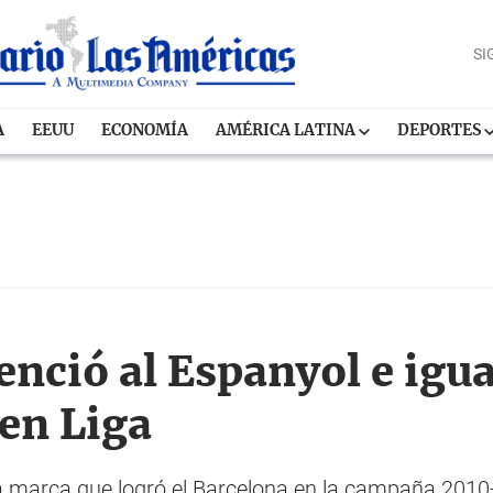
SI
A
EEUU
ECONOMÍA
AMÉRICA LATINA
DEPORTES
enció al Espanyol e igua
 en Liga
marca que logró el Barcelona en la campaña 2010