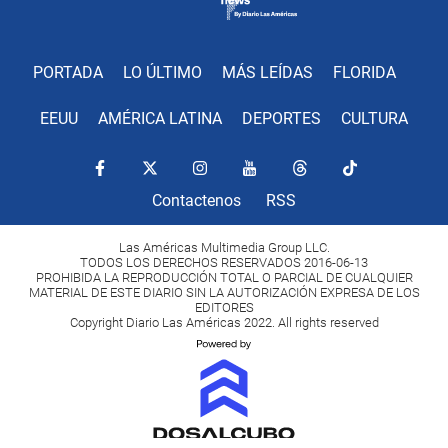
PORTADA
LO ÚLTIMO
MÁS LEÍDAS
FLORIDA
EEUU
AMÉRICA LATINA
DEPORTES
CULTURA
Contactenos
RSS
Las Américas Multimedia Group LLC.
TODOS LOS DERECHOS RESERVADOS 2016-06-13
PROHIBIDA LA REPRODUCCIÓN TOTAL O PARCIAL DE CUALQUIER
MATERIAL DE ESTE DIARIO SIN LA AUTORIZACIÓN EXPRESA DE LOS
EDITORES
Copyright Diario Las Américas 2022. All rights reserved