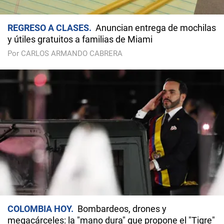
REGRESO A CLASES
Anuncian entrega de mochilas
y útiles gratuitos a familias de Miami
Por CARLOS ARMANDO CABRERA
COLOMBIA HOY
Bombardeos, drones y
megacárceles: la "mano dura" que propone el "Tigre"