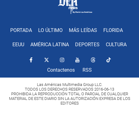
PORTADA
LO ÚLTIMO
MÁS LEÍDAS
FLORIDA
EEUU
AMÉRICA LATINA
DEPORTES
CULTURA
Contactenos
RSS
Las Américas Multimedia Group LLC.
TODOS LOS DERECHOS RESERVADOS 2016-06-13
PROHIBIDA LA REPRODUCCIÓN TOTAL O PARCIAL DE CUALQUIER
MATERIAL DE ESTE DIARIO SIN LA AUTORIZACIÓN EXPRESA DE LOS
EDITORES
Copyright Diario Las Américas 2022. All rights reserved