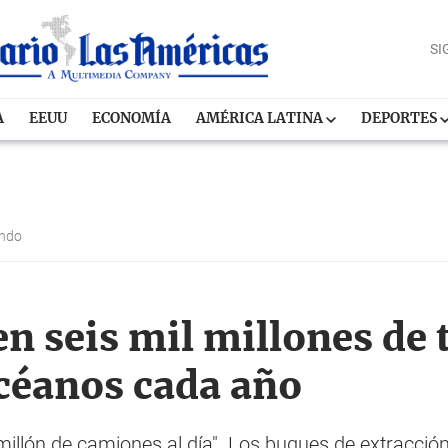
SI
A
EEUU
ECONOMÍA
AMÉRICA LATINA
DEPORTES
ndo
en seis mil millones de 
océanos cada año
millón de camiones al día". Los buques de extracción