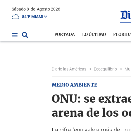
Sábado 8
de
Agosto 2026
84°F MIAMI
PORTADA
LO ÚLTIMO
FLORID
Diario las Américas
>
Ecoequilibrio
>
Mu
MEDIO AMBIENTE
ONU: se extra
arena de los 
La cifra "equivale a más de un 