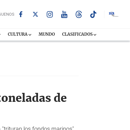
GUENOS
CULTURA
MUNDO
CLASIFICADOS
toneladas de
 "trituran los fondos marinos",