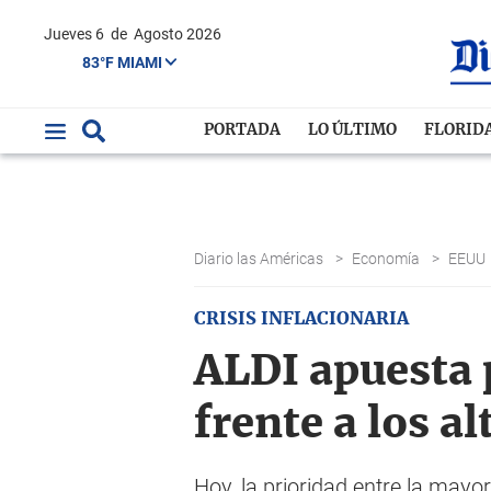
Jueves 6
de
Agosto 2026
83°F MIAMI
PORTADA
LO ÚLTIMO
FLORID
Diario las Américas
>
Economía
>
EEUU
CRISIS INFLACIONARIA
ALDI apuesta 
frente a los al
Hoy, la prioridad entre la mayo