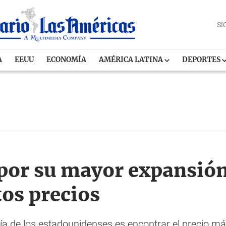
SI
A
EEUU
ECONOMÍA
AMÉRICA LATINA
DEPORTES
por su mayor expansió
tos precios
ría de los estadounidenses es encontrar el precio m