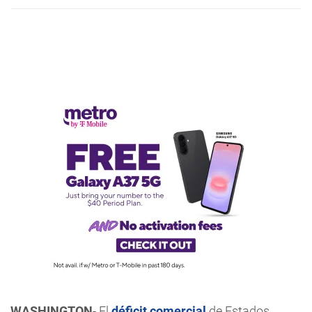
WASHINGTON
- El
déficit comercial
de Estados