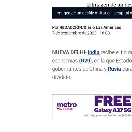
Imagen de un desfile militar en la capital 
Por
REDACCIÓN/Diario Las Américas
7 de septiembre de 2023 - 16:03
NUEVA DELHI
-
India
recibe el fin
economías (
G20
), en la que Estad
gobernantes de China y
Rusia
para
dividido.