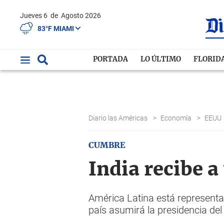
Jueves 6
de
Agosto 2026
83°F MIAMI
PORTADA
LO ÚLTIMO
FLORID
Diario las Américas
>
Economía
>
EEUU
CUMBRE
India recibe a
América Latina está representada
país asumirá la presidencia de