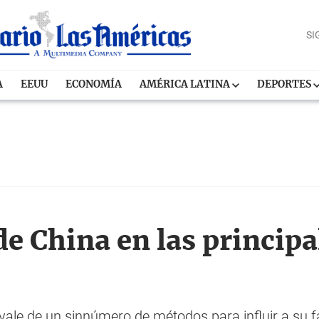
SI
A
EEUU
ECONOMÍA
AMÉRICA LATINA
DEPORTES
de China en las principa
vale de un sinnúmero de métodos para influir a su f