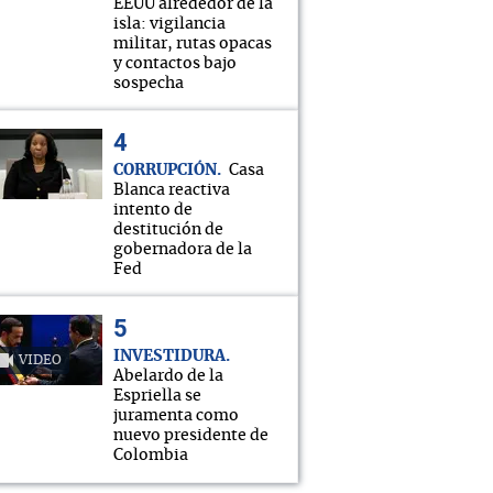
EEUU alrededor de la
isla: vigilancia
militar, rutas opacas
y contactos bajo
sospecha
CORRUPCIÓN
Casa
Blanca reactiva
intento de
destitución de
gobernadora de la
Fed
INVESTIDURA
VIDEO
Abelardo de la
Espriella se
juramenta como
nuevo presidente de
Colombia