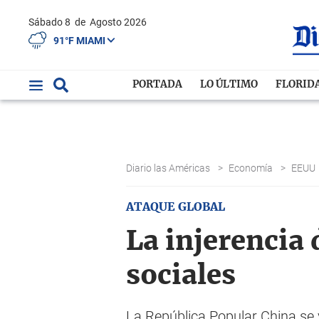
Sábado 8
de
Agosto 2026
91°F MIAMI
PORTADA
LO ÚLTIMO
FLORID
Diario las Américas
>
Economía
>
EEUU
ATAQUE GLOBAL
La injerencia 
sociales
La República Popular China se 