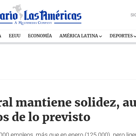
SI
A
EEUU
ECONOMÍA
AMÉRICA LATINA
DEPORTES
al mantiene solidez, a
 de lo previsto
000 empleos, más que en enero (125.000), pero lig