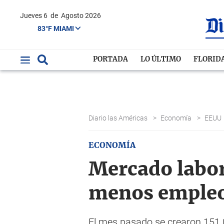
Jueves 6
de
Agosto 2026
83°F MIAMI
PORTADA
LO ÚLTIMO
FLORID
Diario las Américas
>
Economía
>
EEUU
ECONOMÍA
Mercado labor
menos empleos
El mes pasado se crearon 151.