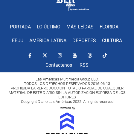
PORTADA
LO ÚLTIMO
MÁS LEÍDAS
FLORIDA
EEUU
AMÉRICA LATINA
DEPORTES
CULTURA
Contactenos
RSS
Las Américas Multimedia Group LLC.
TODOS LOS DERECHOS RESERVADOS 2016-06-13
PROHIBIDA LA REPRODUCCIÓN TOTAL O PARCIAL DE CUALQUIER
MATERIAL DE ESTE DIARIO SIN LA AUTORIZACIÓN EXPRESA DE LOS
EDITORES
Copyright Diario Las Américas 2022. All rights reserved