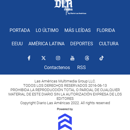
PORTADA
LO ÚLTIMO
MÁS LEÍDAS
FLORIDA
EEUU
AMÉRICA LATINA
DEPORTES
CULTURA
Contactenos
RSS
Las Américas Multimedia Group LLC.
TODOS LOS DERECHOS RESERVADOS 2016-06-13
PROHIBIDA LA REPRODUCCIÓN TOTAL O PARCIAL DE CUALQUIER
MATERIAL DE ESTE DIARIO SIN LA AUTORIZACIÓN EXPRESA DE LOS
EDITORES
Copyright Diario Las Américas 2022. All rights reserved