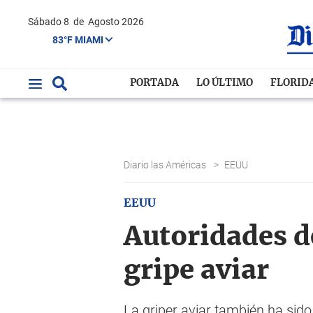
Sábado 8
de
Agosto 2026
83°F MIAMI
PORTADA
LO ÚLTIMO
FLORID
Diario las Américas
>
EEUU
EEUU
Autoridades d
gripe aviar
La griper aviar también ha sido