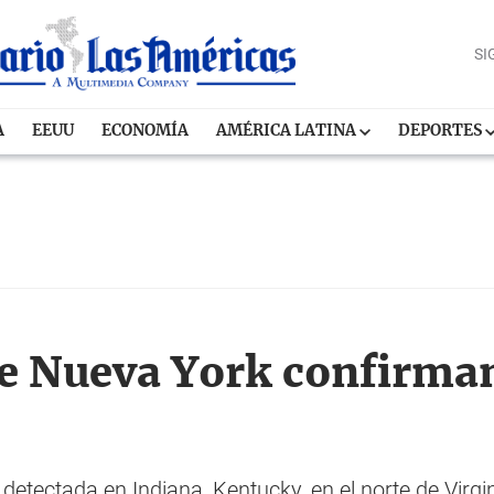
SI
A
EEUU
ECONOMÍA
AMÉRICA LATINA
DEPORTES
e Nueva York confirman
 detectada en Indiana, Kentucky, en el norte de Virg