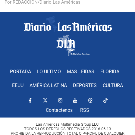
Por REDACCIÓN/Diario Las Américas
PORTADA
LO ÚLTIMO
MÁS LEÍDAS
FLORIDA
EEUU
AMÉRICA LATINA
DEPORTES
CULTURA
Contactenos
RSS
Las Américas Multimedia Group LLC.
TODOS LOS DERECHOS RESERVADOS 2016-06-13
PROHIBIDA LA REPRODUCCIÓN TOTAL O PARCIAL DE CUALQUIER