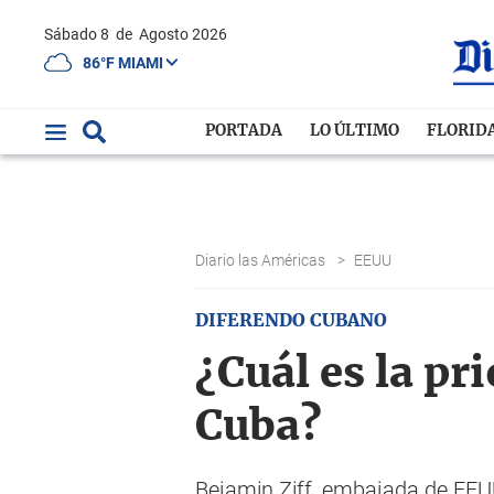
Sábado 8
de
Agosto 2026
86°F MIAMI
PORTADA
LO ÚLTIMO
FLORID
Diario las Américas
>
EEUU
DIFERENDO CUBANO
¿Cuál es la pr
Cuba?
Bejamin Ziff, embajada de EEUU