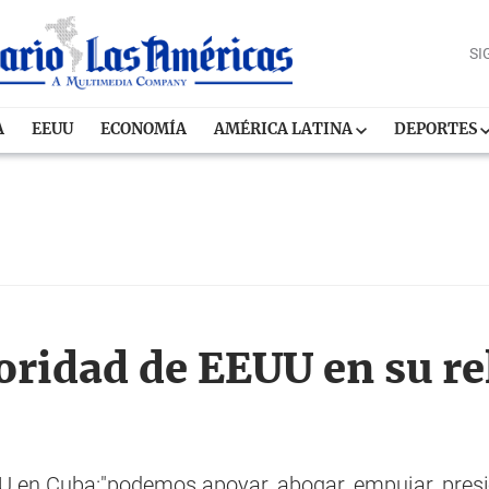
SI
A
EEUU
ECONOMÍA
AMÉRICA LATINA
DEPORTES
ioridad de EEUU en su r
 en Cuba:"podemos apoyar, abogar, empujar, presionar