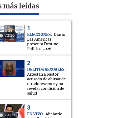
s más leídas
ELECCIONES
Diario
VIDEO
Las Américas
presenta Destino
Político 2026
DELITOS SEXUALES
Arrestan a pastor
acusado de abusar de
un adolescente y no
revelar condición de
salud
EN VIVO
Abelardo
VIDEO