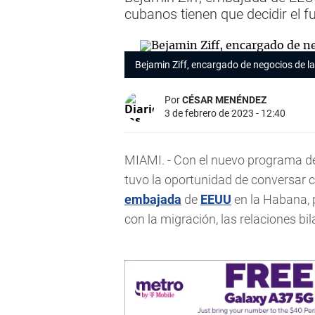
cubanos tienen que decidir el fu
Bejamin Ziff, encargado de negocios de l
Por
CÉSAR MENÉNDEZ
3 de febrero de 2023 - 12:40
MIAMI. - Con el nuevo programa d
tuvo la oportunidad de conversar c
embajada
de
EEUU
en la Habana, 
con la migración, las relaciones b