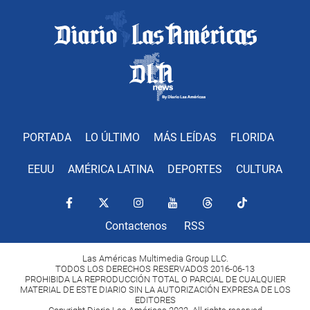
PORTADA
LO ÚLTIMO
MÁS LEÍDAS
FLORIDA
EEUU
AMÉRICA LATINA
DEPORTES
CULTURA
Contactenos
RSS
Las Américas Multimedia Group LLC.
TODOS LOS DERECHOS RESERVADOS 2016-06-13
PROHIBIDA LA REPRODUCCIÓN TOTAL O PARCIAL DE CUALQUIER
MATERIAL DE ESTE DIARIO SIN LA AUTORIZACIÓN EXPRESA DE LOS
EDITORES