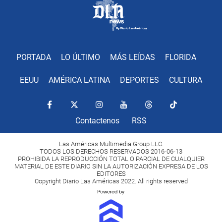
PORTADA
LO ÚLTIMO
MÁS LEÍDAS
FLORIDA
EEUU
AMÉRICA LATINA
DEPORTES
CULTURA
Contactenos
RSS
Las Américas Multimedia Group LLC.
TODOS LOS DERECHOS RESERVADOS 2016-06-13
PROHIBIDA LA REPRODUCCIÓN TOTAL O PARCIAL DE CUALQUIER
MATERIAL DE ESTE DIARIO SIN LA AUTORIZACIÓN EXPRESA DE LOS
EDITORES
Copyright Diario Las Américas 2022. All rights reserved