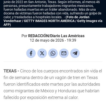
junio de 2022 en San Antonio, Texas. Según informes, al menos 46
personas, presuntamente trabajadores migrantes mexicanos,
fueron halladas muertas en un tráiler abandonado. Más de una
docena de víctimas fueron halladas con vida, sufriendo un golpe de
calor, y trasladadas a hospitales locales.
(Foto de Jordan
Vonderhaar / GETTY IMAGES NORTH AMERICA / Getty Images vía
AFP)
Por
REDACCIÓN/Diario Las Américas
12 de mayo de 2026 - 19:39
TEXAS -
Cinco de los cuerpos encontrados sin vida el
fin de semana dentro de un vagón de tren en Texas
fueron identificados este martes por las autoridades
como migrantes de México y Honduras que habrían
fallecido por exposición extrema al calor.