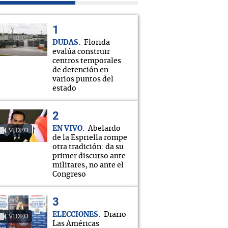
DUDAS
Florida
evalúa construir
centros temporales
de detención en
varios puntos del
estado
EN VIVO
Abelardo
VIDEO
de la Espriella rompe
otra tradición: da su
primer discurso ante
militares, no ante el
Congreso
ELECCIONES
Diario
VIDEO
Las Américas