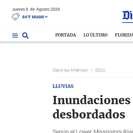
Jueves 6
de
Agosto 2026
84°F MIAMI
PORTADA
LO ÚLTIMO
FLORID
Diario las Américas
>
EEUU
LLUVIAS
Inundaciones 
desbordados
Según el Lower Mississippi Rive