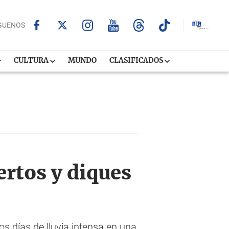
GUENOS
CULTURA
MUNDO
CLASIFICADOS
rtos y diques
os días de lluvia intensa en una