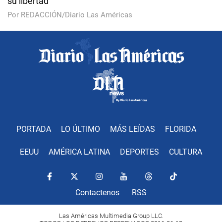
su libertad
Por REDACCIÓN/Diario Las Américas
PORTADA
LO ÚLTIMO
MÁS LEÍDAS
FLORIDA
EEUU
AMÉRICA LATINA
DEPORTES
CULTURA
Contactenos
RSS
Las Américas Multimedia Group LLC.