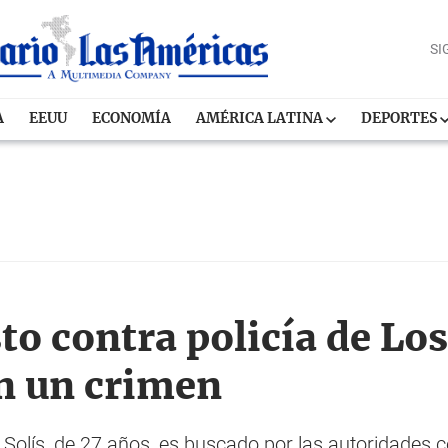
SI
A
EEUU
ECONOMÍA
AMÉRICA LATINA
DEPORTES
to contra policía de Lo
n un crimen
 Solís, de 27 años, es buscado por las autoridade