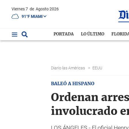
Viernes 7
de
Agosto 2026
91°F MIAMI
PORTADA
LO ÚLTIMO
FLORID
Diario las Américas
>
EEUU
BALEÓ A HISPANO
Ordenan arres
involucrado e
LOS ÁNGELES.- El oficial Henry