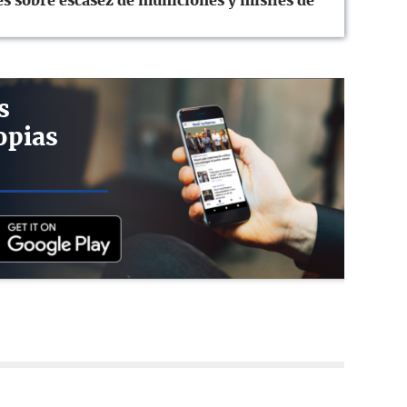
 sobre escasez de municiones y misiles de
s
opias