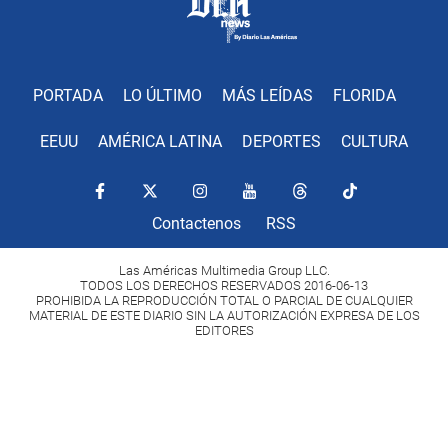
PORTADA
LO ÚLTIMO
MÁS LEÍDAS
FLORIDA
EEUU
AMÉRICA LATINA
DEPORTES
CULTURA
Contactenos
RSS
Las Américas Multimedia Group LLC.
TODOS LOS DERECHOS RESERVADOS 2016-06-13
PROHIBIDA LA REPRODUCCIÓN TOTAL O PARCIAL DE CUALQUIER
MATERIAL DE ESTE DIARIO SIN LA AUTORIZACIÓN EXPRESA DE LOS
EDITORES
Copyright Diario Las Américas 2022. All rights reserved