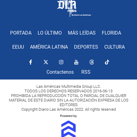
PORTADA
LO ÚLTIMO
MÁS LEÍDAS
FLORIDA
EEUU
AMÉRICA LATINA
DEPORTES
CULTURA
Contactenos
RSS
Las Américas Multimedia Group LLC.
TODOS LOS DERECHOS RESERVADOS 2016-06-13
PROHIBIDA LA REPRODUCCIÓN TOTAL O PARCIAL DE CUALQUIER
MATERIAL DE ESTE DIARIO SIN LA AUTORIZACIÓN EXPRESA DE LOS
EDITORES
Copyright Diario Las Américas 2022. All rights reserved