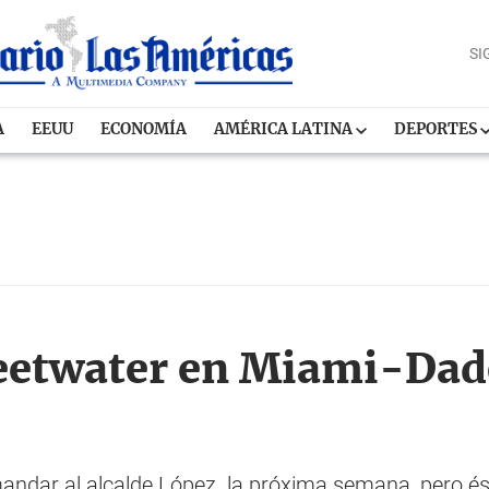
SI
A
EEUU
ECONOMÍA
AMÉRICA LATINA
DEPORTES
weetwater en Miami-Da
andar al alcalde López la próxima semana, pero ést