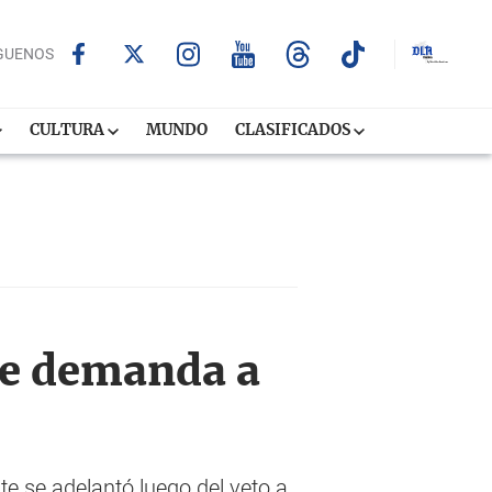
GUENOS
CULTURA
MUNDO
CLASIFICADOS
de demanda a
e se adelantó luego del veto a