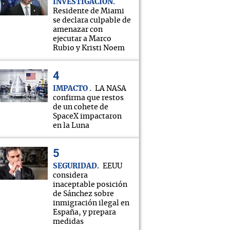
INVESTIGACIÓN
Residente de Miami
se declara culpable de
amenazar con
ejecutar a Marco
Rubio y Kristi Noem
IMPACTO
LA NASA
confirma que restos
de un cohete de
SpaceX impactaron
en la Luna
SEGURIDAD
EEUU
considera
inaceptable posición
de Sánchez sobre
inmigración ilegal en
España, y prepara
medidas