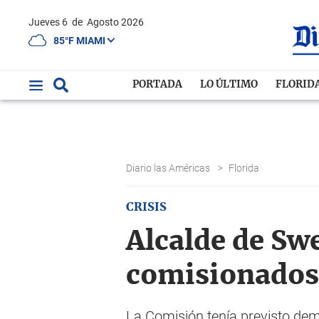
Jueves 6
de
Agosto 2026
85°F MIAMI
PORTADA
LO ÚLTIMO
FLORID
Diario las Américas
>
Florida
CRISIS
Alcalde de S
comisionados
La Comisión tenía previsto dem