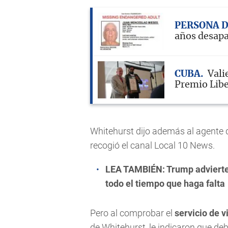
PERSONA 
años desap
CUBA
Vali
Premio Libe
Whitehurst dijo además al agente 
recogió el canal Local 10 News.
LEA TAMBIÉN:
Trump advierte
todo el tiempo que haga falta
Pero al comprobar el
servicio de v
de Whitehurst, le indicaron que deb