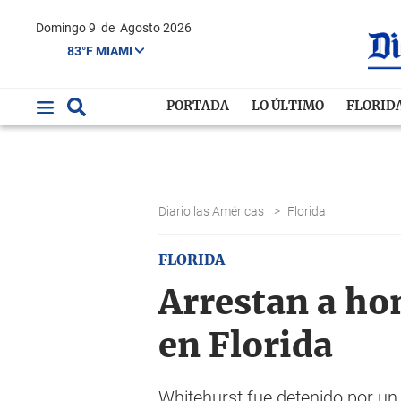
Domingo 9
de
Agosto 2026
83°F MIAMI
PORTADA
LO ÚLTIMO
FLORID
Diario las Américas
>
Florida
FLORIDA
Arrestan a ho
en Florida
Whitehurst fue detenido por un