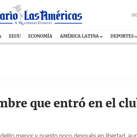
SI
A
EEUU
ECONOMÍA
AMÉRICA LATINA
DEPORTES
mbre que entró en el cl
 delito menor y puesto poco después en libertad, a