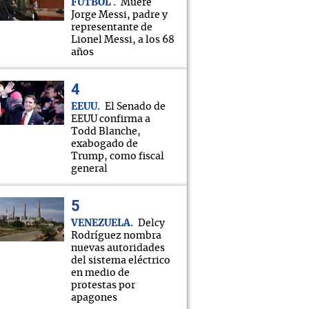
FÚTBOL
Muere
Jorge Messi, padre y
representante de
Lionel Messi, a los 68
años
EEUU
El Senado de
EEUU confirma a
Todd Blanche,
exabogado de
Trump, como fiscal
general
VENEZUELA
Delcy
Rodríguez nombra
nuevas autoridades
del sistema eléctrico
en medio de
protestas por
apagones