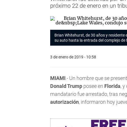
próximo 22 de enero en un tri
Brian Whitehurst, de 30 años y residente 
su auto hasta la entrada del complejo de
3 de enero de 2019 - 10:58
MIAMI
.- Un hombre que se present
Donald Trump
posee en
Florida
, y
mandatario fue arrestado, tras nega
autorización
, informaron hoy juev