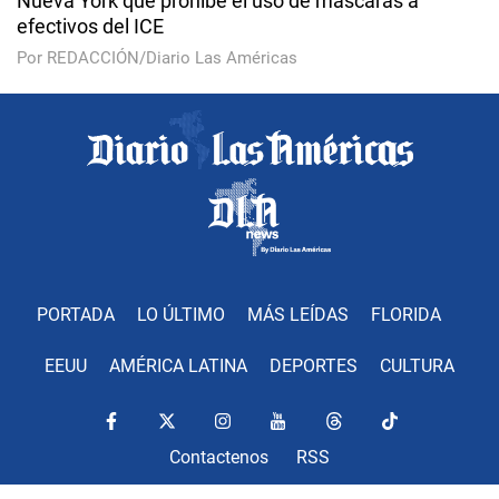
Nueva York que prohíbe el uso de máscaras a
efectivos del ICE
Por REDACCIÓN/Diario Las Américas
PORTADA
LO ÚLTIMO
MÁS LEÍDAS
FLORIDA
EEUU
AMÉRICA LATINA
DEPORTES
CULTURA
Contactenos
RSS