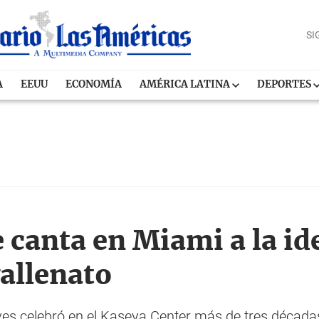
SI
A
EEUU
ECONOMÍA
AMÉRICA LATINA
DEPORTES
e canta en Miami a la id
vallenato
ives celebró en el Kaseya Center más de tres década