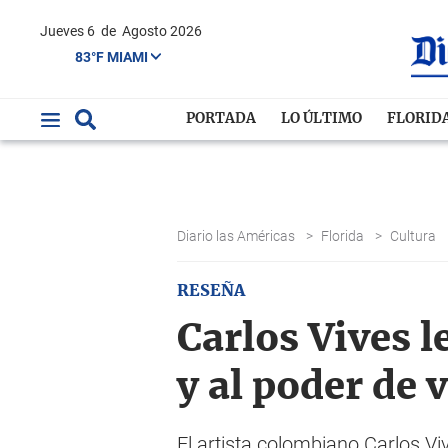
Jueves 6
de
Agosto 2026
83°F MIAMI
PORTADA
LO ÚLTIMO
FLORID
Diario las Américas
>
Florida
>
Cultura
RESEÑA
Carlos Vives l
y al poder de 
El artista colombiano Carlos V