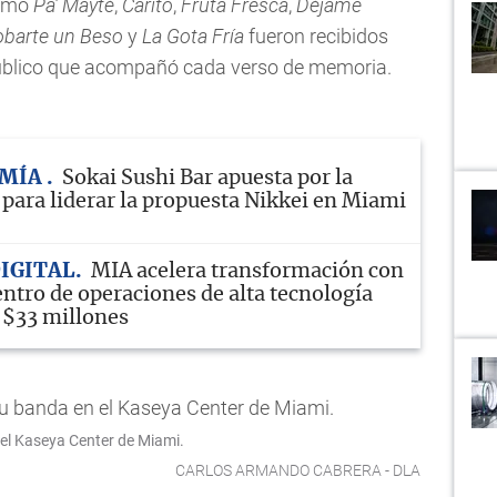
como
Pa’ Mayté
,
Carito
,
Fruta Fresca
,
Déjame
obarte un Beso
y
La Gota Fría
fueron recibidos
úblico que acompañó cada verso de memoria.
OMÍA
Sokai Sushi Bar apuesta por la
 para liderar la propuesta Nikkei en Miami
IGITAL
MIA acelera transformación con
ntro de operaciones de alta tecnología
 $33 millones
 el Kaseya Center de Miami.
CARLOS ARMANDO CABRERA - DLA