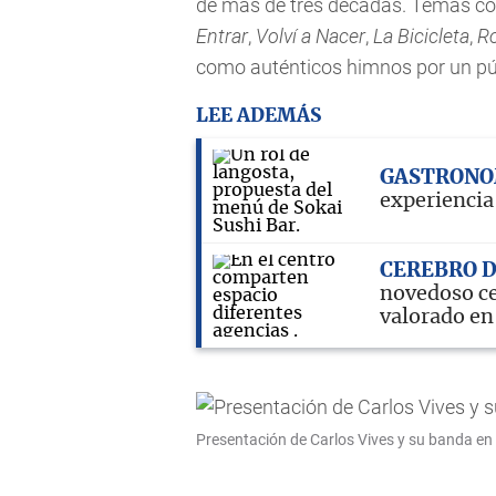
de más de tres décadas. Temas 
Entrar
,
Volví a Nacer
,
La Bicicleta
,
R
como auténticos himnos por un p
LEE ADEMÁS
GASTRON
experiencia
CEREBRO D
novedoso ce
valorado en
Presentación de Carlos Vives y su banda en