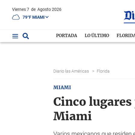
Viernes 7
de
Agosto 2026
79°F MIAMI
PORTADA
LO ÚLTIMO
FLORID
Diario las Américas
>
Florida
MIAMI
Cinco lugares 
Miami
Varios mexicanos que residen 