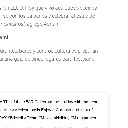
na en EEUU. Hoy que vivo acá puedo decir es
irse con los paisanos y celebrar al estilo de
mexicanos
", agregó Adrián.
iami
aurantes, bares y centros culturales preparan
í una guía de cinco lugares para festejar el
PARTY of the YEAR Celebrate the holiday with the best
a true #Mexican oasis Enjoy a Coronita and shot of
DAY #Brickell #Fiesta #MexicanHoliday #Miamiparties